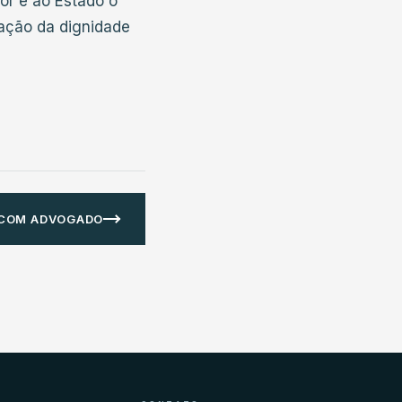
or e ao Estado o
vação da dignidade
 COM ADVOGADO