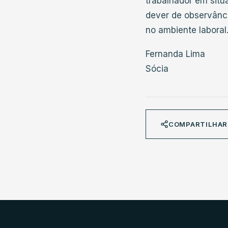
trabalhador em situ
dever de observânci
no ambiente laboral
Fernanda Lima
Sócia
COMPARTILHAR