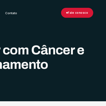
Fale conosco
Contato
r com Câncer e
namento