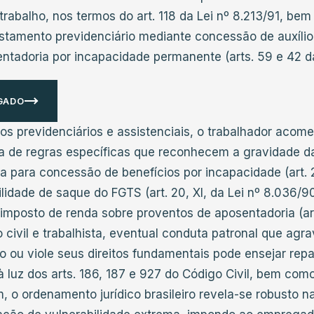
rabalho, nos termos do art. 118 da Lei nº 8.213/91, be
astamento previdenciário mediante concessão de auxíli
ntadoria por incapacidade permanente (arts. 59 e 42 d
GADO
os previdenciários e assistenciais, o trabalhador acome
a de regras específicas que reconhecem a gravidade d
 para concessão de benefícios por incapacidade (art. 26
ilidade de saque do FGTS (art. 20, XI, da Lei nº 8.036/9
imposto de renda sobre proventos de aposentadoria (art.
 civil e trabalhista, eventual conduta patronal que agr
ou viole seus direitos fundamentais pode ensejar rep
à luz dos arts. 186, 187 e 927 do Código Civil, bem com
, o ordenamento jurídico brasileiro revela-se robusto n