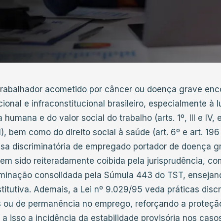
o trabalhador acometido por câncer ou doença grave enc
ional e infraconstitucional brasileiro, especialmente à l
humana e do valor social do trabalho (arts. 1º, III e IV, 
), bem como do direito social à saúde (art. 6º e art. 19
ensa discriminatória de empregado portador de doença 
tem sido reiteradamente coibida pela jurisprudência, 
iminação consolidada pela Súmula 443 do TST, ensejan
titutiva. Ademais, a Lei nº 9.029/95 veda práticas discr
s ou de permanência no emprego, reforçando a proteçã
e a isso a incidência da estabilidade provisória nos ca