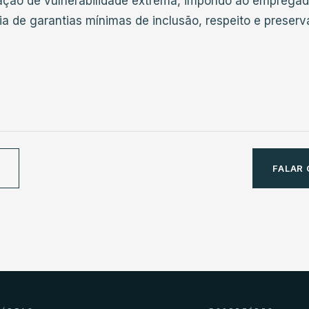
ação de vulnerabilidade extrema, impondo ao empregad
a de garantias mínimas de inclusão, respeito e preser
.
FALAR