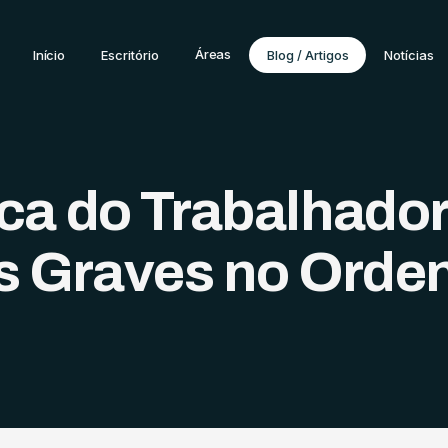
Áreas
Início
Escritório
Blog / Artigos
Notícias
ica do Trabalhado
s Graves no Orde