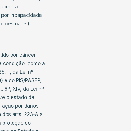
m como a
o por incapacidade
a mesma lei).
tido por câncer
a condição, como a
, II, da Lei nº
0) e do PIS/PASEP,
 6º, XIV, da Lei nº
ave o estado de
aração por danos
o dos arts. 223-A a
a proteção do