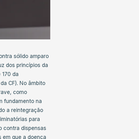
ontra sólido amparo
uz dos princípios da
e 170 da
6 da CF). No âmbito
grave, como
com fundamento na
do a reintegração
iminatórias para
o contra dispensas
sos em que a doença